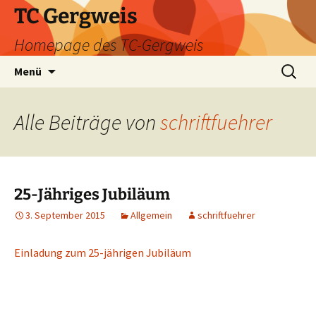
Zum
TC Gergweis
Inhalt
Homepage des TC-Gergweis
springen
Suchen
Menü
nach:
Alle Beiträge von
schriftfuehrer
25-Jähriges Jubiläum
3. September 2015
Allgemein
schriftfuehrer
Einladung zum 25-jährigen Jubiläum