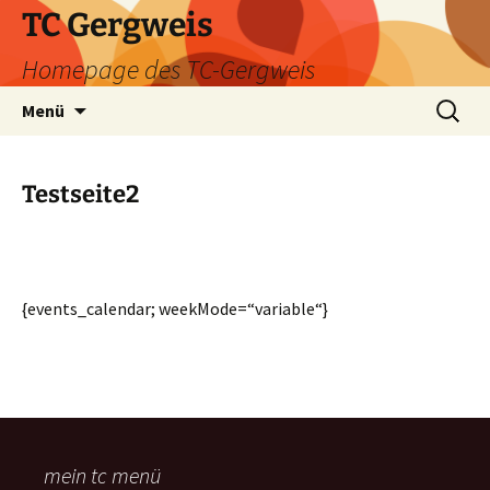
Zum
TC Gergweis
Inhalt
Homepage des TC-Gergweis
springen
Suchen
Menü
nach:
Testseite2
{events_calendar; weekMode=“variable“}
mein tc menü